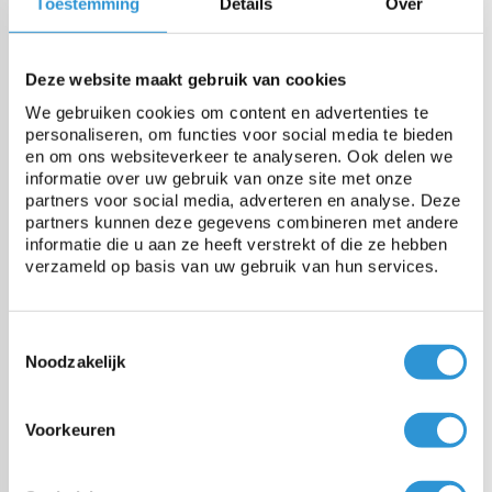
Toestemming
Details
Over
Poids
650 gr/m²
Deze website maakt gebruik van cookies
Résistance à la rupture
2500 N/5cm
We gebruiken cookies om content en advertenties te
personaliseren, om functies voor social media te bieden
Résistance à la déchirure
250N
en om ons websiteverkeer te analyseren. Ook delen we
informatie over uw gebruik van onze site met onze
partners voor social media, adverteren en analyse. Deze
Résistance à la temperature
-30 tot +70°C
partners kunnen deze gegevens combineren met andere
informatie die u aan ze heeft verstrekt of die ze hebben
verzameld op basis van uw gebruik van hun services.
Stabilisé UV
Oui
Toestemmingsselectie
Noodzakelijk
Vragen over dit product:
Voorkeuren
Start chat
Voordelen