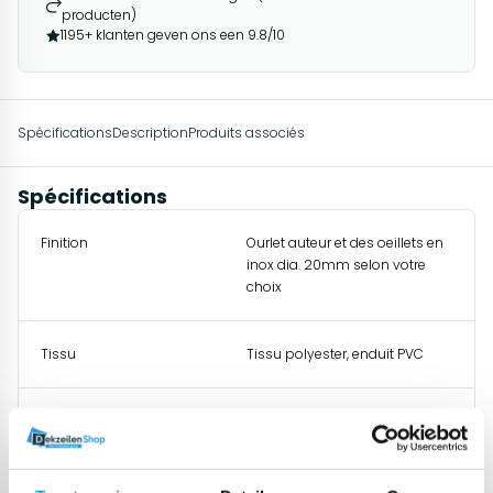
producten)
1195+ klanten geven ons een 9.8/10
Spécifications
Description
Produits associés
Spécifications
Finition
Ourlet auteur et des oeillets en
inox dia. 20mm selon votre
choix
Tissu
Tissu polyester, enduit PVC
Origine
L'Europe (donc conforme
REACH et libre de cadmium)