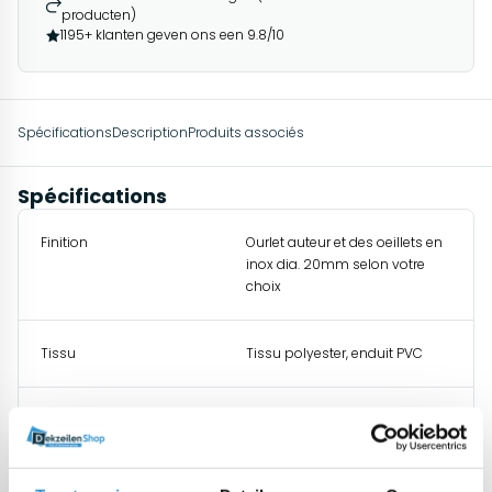
producten)
1195+ klanten geven ons een 9.8/10
Spécifications
Description
Produits associés
Spécifications
Finition
Ourlet auteur et des oeillets en
inox dia. 20mm selon votre
choix
Tissu
Tissu polyester, enduit PVC
Origine
L'Europe (donc conforme
REACH et libre de cadmium)