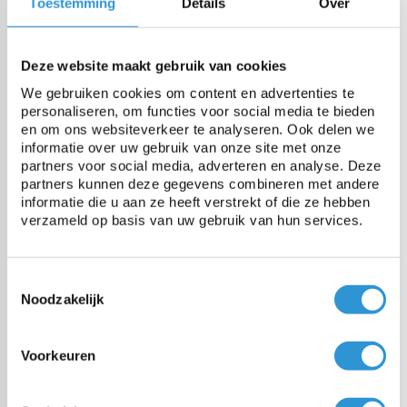
Toestemming
Details
Over
Poids
650 gr/m²
Deze website maakt gebruik van cookies
Résistance à la rupture
2500 N/5cm
We gebruiken cookies om content en advertenties te
personaliseren, om functies voor social media te bieden
Résistance à la déchirure
250N
en om ons websiteverkeer te analyseren. Ook delen we
informatie over uw gebruik van onze site met onze
partners voor social media, adverteren en analyse. Deze
Résistance à la temperature
-30 tot +70°C
partners kunnen deze gegevens combineren met andere
informatie die u aan ze heeft verstrekt of die ze hebben
verzameld op basis van uw gebruik van hun services.
Stabilisé UV
Oui
Toestemmingsselectie
Noodzakelijk
Vragen over dit product:
Voorkeuren
Start chat
Voordelen