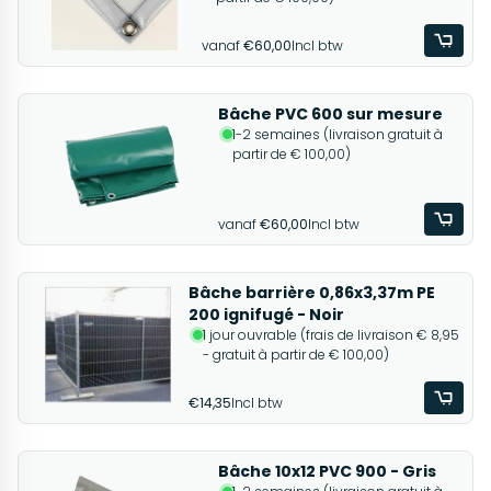
vanaf
€60,00
Incl btw
Bâche PVC 600 sur mesure
1-2 semaines (livraison gratuit à
partir de € 100,00)
vanaf
€60,00
Incl btw
Bâche barrière 0,86x3,37m PE
200 ignifugé - Noir
1 jour ouvrable (frais de livraison € 8,95
- gratuit à partir de € 100,00)
€14,35
Incl btw
Bâche 10x12 PVC 900 - Gris