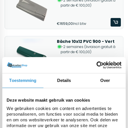
1-2 semaines (livraison gratuit à
partir de € 100,00)
€1659,00
Incl btw
Bâche 10x12 PVC 900 - Vert
1-2 semaines (livraison gratuit à
partir de € 100,00)
€1659,00
Incl btw
Toestemming
Details
Over
Bâche 8x10 PVC 900 - Gris
1-2 semaines (livraison gratuit à
partir de € 100,00)
Deze website maakt gebruik van cookies
We gebruiken cookies om content en advertenties te
personaliseren, om functies voor social media te bieden
€1148,00
Incl btw
en om ons websiteverkeer te analyseren. Ook delen we
informatie over uw gebruik van onze site met onze