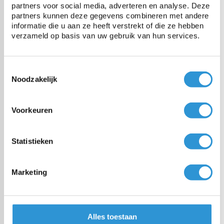
partners voor social media, adverteren en analyse. Deze
Bâche 8x10 PVC 900 - Vert
partners kunnen deze gegevens combineren met andere
1-2 semaines (livraison gratuit à
informatie die u aan ze heeft verstrekt of die ze hebben
partir de € 100,00)
verzameld op basis van uw gebruik van hun services.
€1148,00
Incl btw
Toestemmingsselectie
Noodzakelijk
Bâche 6x10 PVC 900 - Gris
1-2 semaines (livraison gratuit à
Voorkeuren
partir de € 100,00)
Statistieken
€889,00
Incl btw
Marketing
Bâche 6x10 PVC 900 - Vert
1-2 semaines (livraison gratuit à
partir de € 100,00)
Alles toestaan