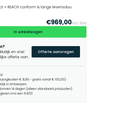
ct = REACH conform & lange levensduu
€969,00
incl. btw
In winkelwagen
t?
elijk en snel
Offerte aanvragen
jke offerte aan.
ar
ezorgkosten € 8,95 - gratis vanaf € 100,00)
lijk in Antwerpen
binnen 14 dagen (alleen standaard producten)
 geven ons een 9.8/10