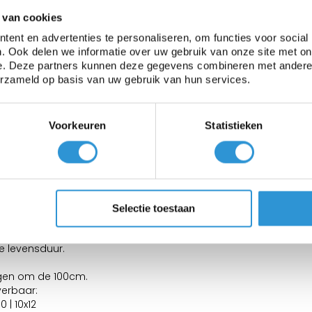
 van cookies
ent en advertenties te personaliseren, om functies voor social
Ja
. Ook delen we informatie over uw gebruik van onze site met on
e. Deze partners kunnen deze gegevens combineren met andere i
erzameld op basis van uw gebruik van hun services.
-30 tot +70°C
Voorkeuren
Statistieken
Selectie toestaan
ardere toepassingen en/of langdurige afdekkingen.
 aanhangwagen of houtstapel.
 levensduur.
ngen om de 100cm.
verbaar:
10 | 10x12