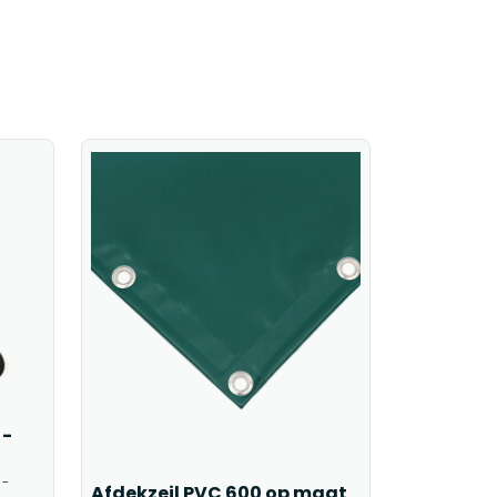
 -
 -
Afdekzeil PVC 600 op maat