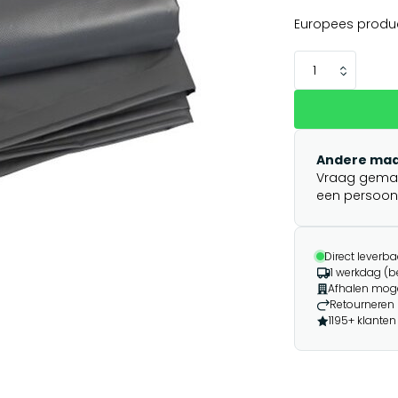
Europees produ
Andere maa
Vraag gemakk
een persoonli
Direct leverba
1 werkdag (b
Afhalen moge
Retourneren 
1195+ klanten