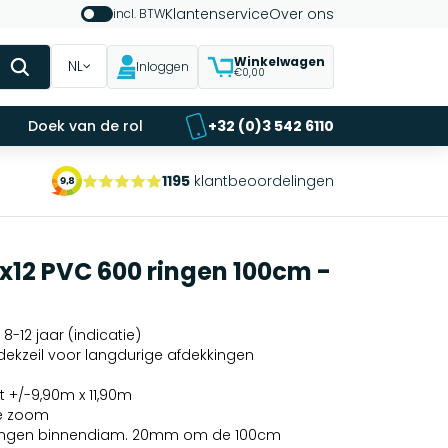
Klantenservice
Over ons
incl. BTW
Winkelwagen
NL
Inloggen
€0,00
Doek van de rol
+32 (0)3 542 6110
1195
klantbeoordelingen
0x12 PVC 600 ringen 100cm -
8-12 jaar (indicatie)
dekzeil voor langdurige afdekkingen
 +/-9,90m x 11,90m
e zoom
ilringen binnendiam. 20mm om de 100cm