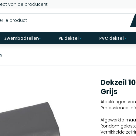
rect van de producent
Zwembadzeilen
PE dekzeil
PVC dekzeil
js
Dekzeil 1
Grijs
Afdekkingen van 
Professioneel af
Afgewerkte maat
Rondom gelast
Vernikkelde ze