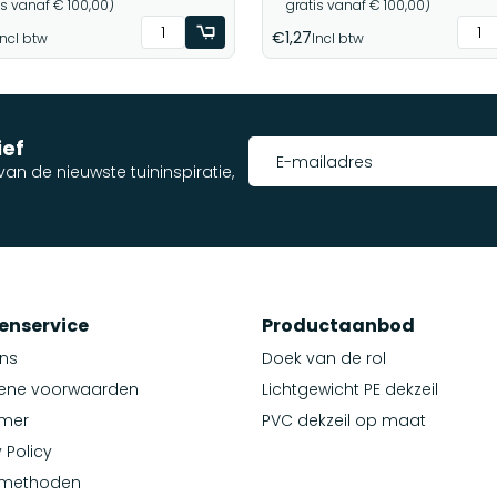
is vanaf € 100,00)
gratis vanaf € 100,00)
€1,27
Incl btw
Incl btw
ief
an de nieuwste tuininspiratie,
enservice
Productaanbod
ns
Doek van de rol
ene voorwaarden
Lichtgewicht PE dekzeil
imer
PVC dekzeil op maat
 Policy
lmethoden