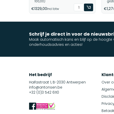
100,00)
grat
€1329,00
€1,27
Incl btw
Schrijf je direct in voor de nieuwsbr
Maak automatisch kans en blijf op de hoogte v
onderhoudsadvies en acties!
Het bedrijf
Klant
Haifastraat 1, B-2030 Antwerpen
Over o
info@antonsen.be
Algem
+32 (0)3 542 6110
Discla
Privacy
Betaa