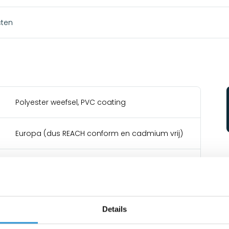
cten
Polyester weefsel, PVC coating
Europa (dus REACH conform en cadmium vrij)
600 gr/m²
2000 N/5cm
Details
200 N