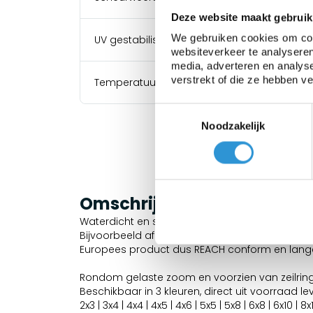
Deze website maakt gebruik
We gebruiken cookies om cont
UV gestabiliseerd
websiteverkeer te analyseren
media, adverteren en analys
verstrekt of die ze hebben v
Temperatuurbestendigheid
Toestemmingsselectie
Noodzakelijk
Omschrijving
Waterdicht en sterk dekzeil geschikt voor zwa
Bijvoorbeeld afdekzeil voor machines, boten,
Europees product dus REACH conform en lange
Rondom gelaste zoom en voorzien van zeilri
Beschikbaar in 3 kleuren, direct uit voorraad le
2x3 | 3x4 | 4x4 | 4x5 | 4x6 | 5x5 | 5x8 | 6x8 | 6x10 | 8x