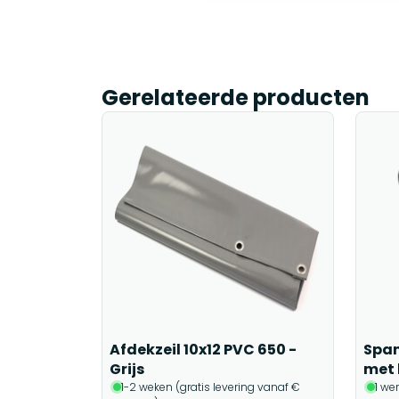
Gerelateerde producten
Afdekzeil 10x12 PVC 650 -
Span
Grijs
met 
1-2 weken (gratis levering vanaf €
1 we