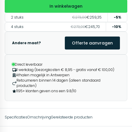
In winkelwagen
2 stuks
€273,00
€259,35
-5%
4 stuks
€273,00
€245,70
-10%
Offerte aanvragen
Andere maat?
Direct leverbaar
1 werkdag (bezorgkosten € 8,95 - gratis vanaf € 100,00)
Afhalen mogelijk in Antwerpen
Retourneren binnen 14 dagen (alleen standaard
producten)
1195+ klanten geven ons een 9.8/10
Specificaties
Omschrijving
Gerelateerde producten