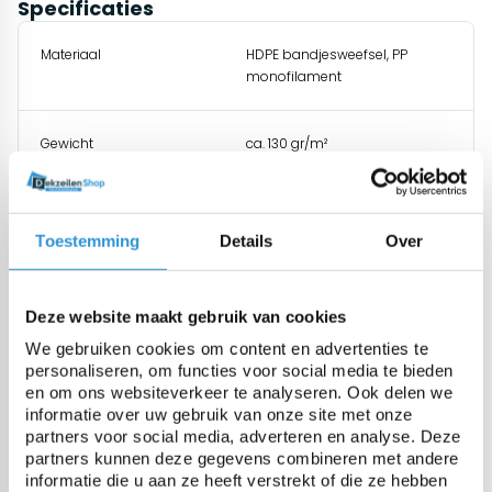
Specificaties
Materiaal
HDPE bandjesweefsel, PP
monofilament
Gewicht
ca. 130 gr/m²
Treksterkte
925 N/5cm
Toestemming
Details
Over
Scheurweerstand
160N / 95N
Deze website maakt gebruik van cookies
UV gestabiliseerd
ja, 300 Kly
We gebruiken cookies om content en advertenties te
personaliseren, om functies voor social media te bieden
en om ons websiteverkeer te analyseren. Ook delen we
Temperatuurbestendigheid
-40 tot +80°C
informatie over uw gebruik van onze site met onze
partners voor social media, adverteren en analyse. Deze
partners kunnen deze gegevens combineren met andere
Windreductie
90%
informatie die u aan ze heeft verstrekt of die ze hebben