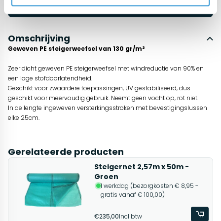
Start chat
Omschrijving
Geweven PE steigerweefsel van 130 gr/m²
Zeer dicht geweven PE steigerweefsel met windreductie van 90% en
een lage stofdoorlatendheid.
Geschikt voor zwaardere toepassingen, UV gestabiliseerd, dus
geschikt voor meervoudig gebruik. Neemt geen vocht op, rot niet.
In de lengte ingeweven versterkingsstroken met bevestigingslussen
elke 25cm.
Gerelateerde producten
Steigernet 2,57m x 50m -
Groen
1 werkdag (bezorgkosten € 8,95 -
gratis vanaf € 100,00)
€235,00
Incl btw