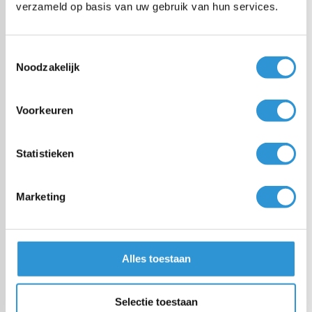
verzameld op basis van uw gebruik van hun services.
Schaduwfactor wit
48%
Toestemmingsselectie
Noodzakelijk
Schaduwfactor groen
52%
Voorkeuren
Afmetingen
Eindmaat +/- 2%
Statistieken
Afwerking
In de lengte ingeweven
versterkingsstroken (om
50cm) met
Marketing
bevestigingslussen (om
25cm)
Alles toestaan
Vragen over dit product:
Selectie toestaan