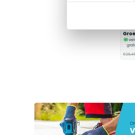
Afde
Gro
1 we
grat
€28,4
On
V