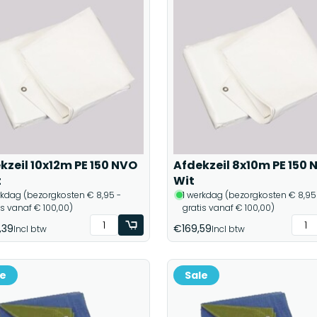
kzeil 10x12m PE 150 NVO
Afdekzeil 8x10m PE 150 
t
Wit
rkdag (bezorgkosten € 8,95 -
1 werkdag (bezorgkosten € 8,95
is vanaf € 100,00)
gratis vanaf € 100,00)
,39
€169,59
Incl btw
Incl btw
le
Sale