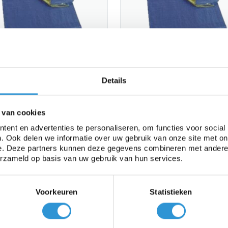
kzeil 8x10m PE 150 -
Afdekzeil 6x10m PE 150 -
en/Blauw
Groen/Blauw
Details
rkdag (bezorgkosten € 8,95 -
1 werkdag (bezorgkosten € 8,95
is vanaf € 100,00)
gratis vanaf € 100,00)
 van cookies
€69,21
€51,91
7
Incl btw
€54,50
Incl btw
ent en advertenties te personaliseren, om functies voor social
. Ook delen we informatie over uw gebruik van onze site met on
e. Deze partners kunnen deze gegevens combineren met andere i
le
Sale
erzameld op basis van uw gebruik van hun services.
Voorkeuren
Statistieken