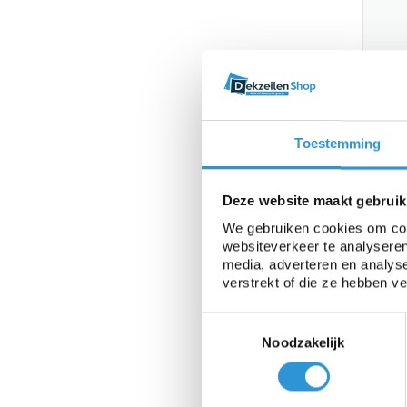
Afde
Gro
Toestemming
1 we
grat
Deze website maakt gebruik
€72,6
We gebruiken cookies om cont
websiteverkeer te analyseren
media, adverteren en analys
Sa
verstrekt of die ze hebben v
Toestemmingsselectie
Noodzakelijk