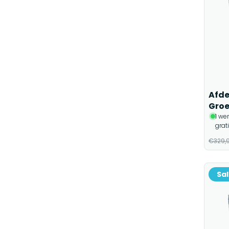
Afde
Gro
1 we
grat
€329,
Sa