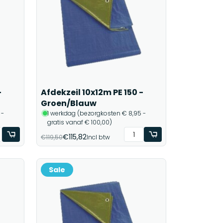
-
Afdekzeil 10x12m PE 150 -
Groen/Blauw
 -
1 werkdag (bezorgkosten € 8,95 -
gratis vanaf € 100,00)
€115,82
€119,50
Incl btw
Sale