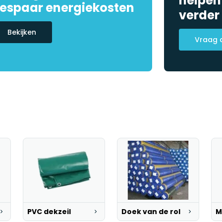
helpen
espaar energiekosten
verder
Bekijken
Vraag 
PVC dekzeil
Doek van de rol
M