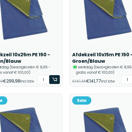
kzeil 10x25m PE 150 -
Afdekzeil 10x15m PE 150 
en/Blauw
Groen/Blauw
rkdag (bezorgkosten € 8,95 -
1 werkdag (bezorgkosten € 8,95
is vanaf € 100,00)
gratis vanaf € 100,00)
€299,98
€141,77
98
Incl btw
€147,45
Incl btw
le
Sale