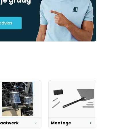
 je graag
advies
aatwerk
Montage