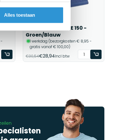
Alles toestaan
Afdekzeil 4x8m PE 150 -
Groen/Blauw
 -
1 werkdag (bezorgkosten € 8,95 -
gratis vanaf € 100,00)
€28,94
€30,54
Incl btw
zeilen
pecialisten