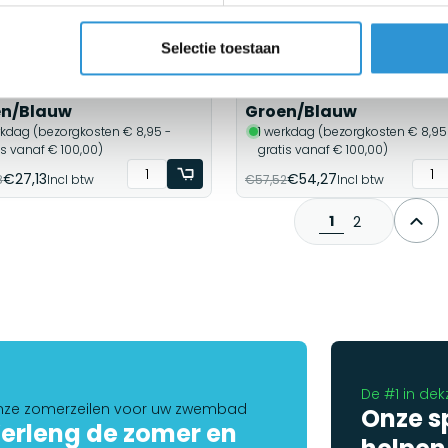
Selectie toestaan
kzeil 5x6m PE 150 -
Afdekzeil 4x15m PE 150 -
en/Blauw
Groen/Blauw
rkdag (bezorgkosten € 8,95 -
1 werkdag (bezorgkosten € 8,95
is vanaf € 100,00)
gratis vanaf € 100,00)
€27,13
€54,27
8
Incl btw
€57,52
Incl btw
1
2
De #1 in dek
ze zomerzeilen voor uw zwembad
Onze s
erleng de zomer en