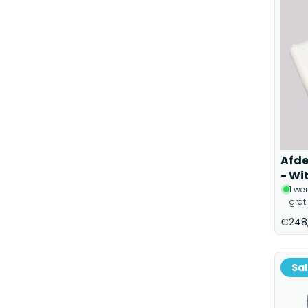
Afde
- Wi
1 we
grat
€248
Sa