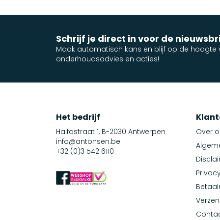
Schrijf je direct in voor de nieuwsbr
Maak automatisch kans en blijf op de hoogte v
onderhoudsadvies en acties!
Het bedrijf
Klant
Haifastraat 1, B-2030 Antwerpen
Over o
info@antonsen.be
Algem
+32 (0)3 542 6110
Discla
Privacy
Betaa
Verzen
Conta