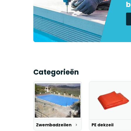
b
Categorieën
Zwembadzeilen
PE dekzeil