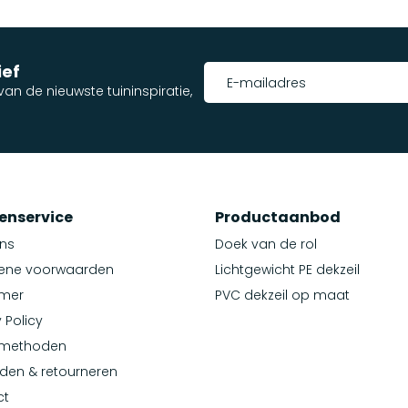
ief
an de nieuwste tuininspiratie,
enservice
Productaanbod
ns
Doek van de rol
ene voorwaarden
Lichtgewicht PE dekzeil
imer
PVC dekzeil op maat
 Policy
lmethoden
den & retourneren
ct