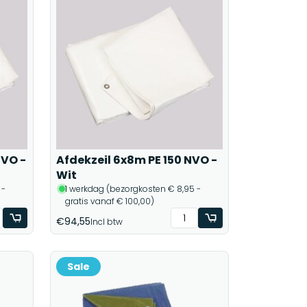
NVO -
Afdekzeil 6x8m PE 150 NVO -
Wit
 -
1 werkdag (bezorgkosten € 8,95 -
gratis vanaf € 100,00)
€94,55
Incl btw
Sale