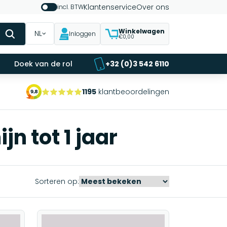
Klantenservice
Over ons
incl. BTW
Winkelwagen
NL
Inloggen
€0,00
Doek van de rol
+32 (0)3 542 6110
1195
klantbeoordelingen
n tot 1 jaar
Sorteren op: