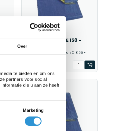
Afdekzeil 6x8m PE 150 -
Groen/Blauw
Over
 -
1 werkdag (bezorgkosten € 8,95 -
gratis vanaf € 100,00)
€41,53
€43,60
Incl btw
 media te bieden en om ons
ze partners voor social
nformatie die u aan ze heeft
Sale
Marketing