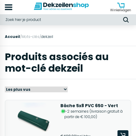
Winkelwagen
Accueil
/
Mots-clés
/
dekzeil
Produits associés au
mot-clé dekzeil
Bâche 5x8 PVC 650 - Vert
1-2 semaines (livraison gratuit à
partir de € 100,00)