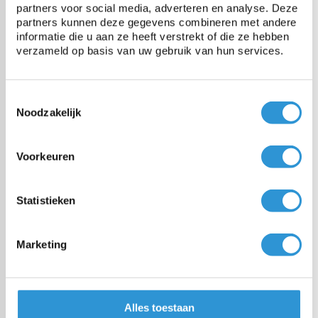
partners voor social media, adverteren en analyse. Deze
Bâche 3x6 PVC 650 - Vert
partners kunnen deze gegevens combineren met andere
1-2 semaines (livraison gratuit à
informatie die u aan ze heeft verstrekt of die ze hebben
partir de € 100,00)
verzameld op basis van uw gebruik van hun services.
€258,00
Incl btw
Toestemmingsselectie
Noodzakelijk
Bâche 3x6 PVC 650 - Gris
1-2 semaines (livraison gratuit à
Voorkeuren
partir de € 100,00)
Statistieken
€258,00
Incl btw
Marketing
Bâche 3x5 PVC 650 - Gris
1-2 semaines (livraison gratuit à
partir de € 100,00)
Alles toestaan