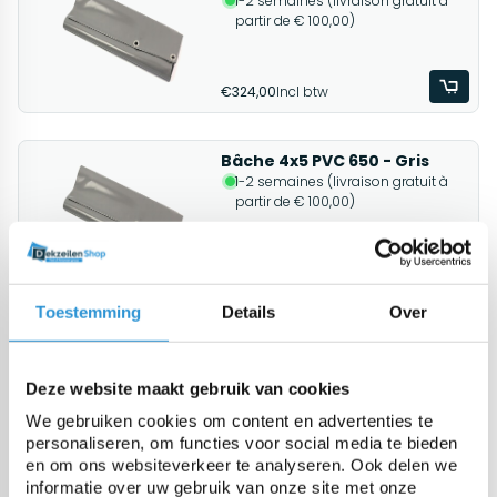
1-2 semaines (livraison gratuit à
partir de € 100,00)
€324,00
Incl btw
Bâche 4x5 PVC 650 - Gris
1-2 semaines (livraison gratuit à
partir de € 100,00)
€279,00
Incl btw
Toestemming
Details
Over
Bâche 4x5 PVC 650 - Vert
1-2 semaines (livraison gratuit à
partir de € 100,00)
Deze website maakt gebruik van cookies
We gebruiken cookies om content en advertenties te
personaliseren, om functies voor social media te bieden
€279,00
Incl btw
en om ons websiteverkeer te analyseren. Ook delen we
informatie over uw gebruik van onze site met onze