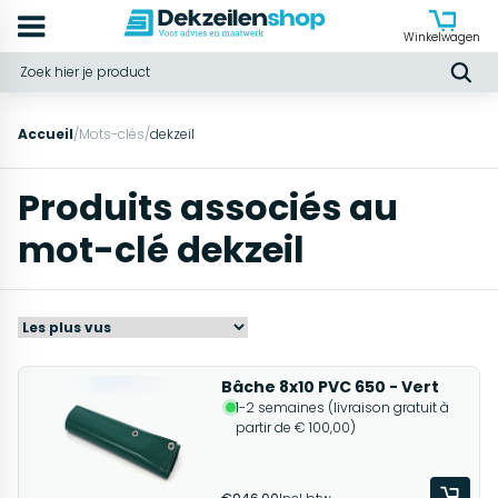
Winkelwagen
Accueil
/
Mots-clés
/
dekzeil
Produits associés au
mot-clé dekzeil
Bâche 8x10 PVC 650 - Vert
1-2 semaines (livraison gratuit à
partir de € 100,00)