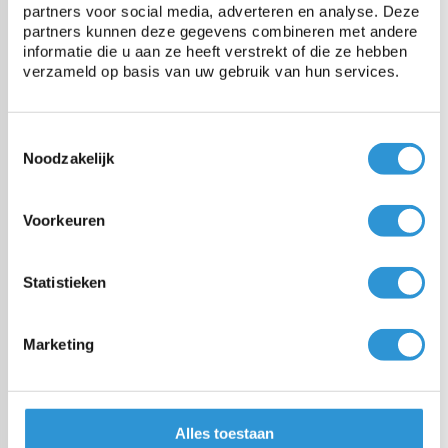
partners voor social media, adverteren en analyse. Deze
Bâche 6x6 PVC 650 - Vert
partners kunnen deze gegevens combineren met andere
1-2 semaines (livraison gratuit à
informatie die u aan ze heeft verstrekt of die ze hebben
partir de € 100,00)
verzameld op basis van uw gebruik van hun services.
€449,00
Incl btw
Toestemmingsselectie
Noodzakelijk
Bâche 6x6 PVC 650 - Gris
1-2 semaines (livraison gratuit à
Voorkeuren
partir de € 100,00)
Statistieken
€449,00
Incl btw
Marketing
Bâche 5x8 PVC 650 - Gris
1-2 semaines (livraison gratuit à
partir de € 100,00)
Alles toestaan