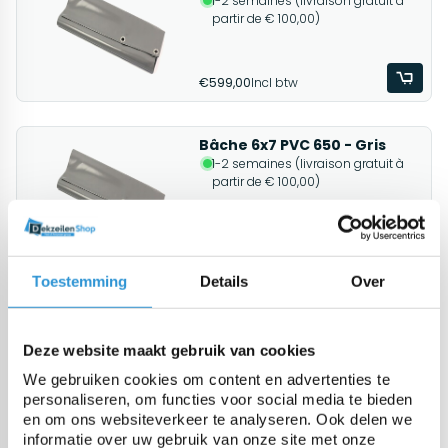
1-2 semaines (livraison gratuit à
partir de € 100,00)
€599,00
Incl btw
Bâche 6x7 PVC 650 - Gris
1-2 semaines (livraison gratuit à
partir de € 100,00)
€509,00
Incl btw
Toestemming
Details
Over
Bâche 6x7 PVC 650 - Vert
1-2 semaines (livraison gratuit à
partir de € 100,00)
Deze website maakt gebruik van cookies
We gebruiken cookies om content en advertenties te
personaliseren, om functies voor social media te bieden
€509,00
Incl btw
en om ons websiteverkeer te analyseren. Ook delen we
informatie over uw gebruik van onze site met onze