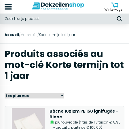
Winkelwagen
Accueil
/
Mots-clés
/
Korte termijn tot 1 jaar
Produits associés au
mot-clé Korte termijn tot
1 jaar
Bâche 10x12m PE 150 ignifugée -
Blanc
1 jour ouvrable (frais de livraison € 8,95
- gratuit à partir de € 100,00)