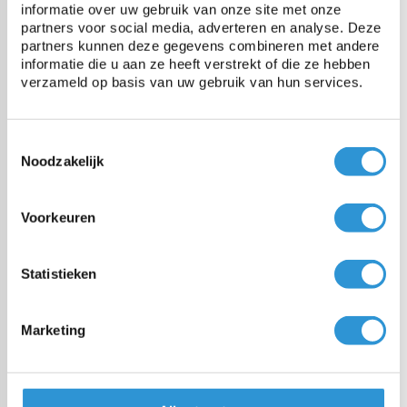
informatie over uw gebruik van onze site met onze
partners voor social media, adverteren en analyse. Deze
partners kunnen deze gegevens combineren met andere
Bâche 5x6m PE 150 - Vert/Bleu
informatie die u aan ze heeft verstrekt of die ze hebben
1 jour ouvrable (frais de livraison € 8,95
verzameld op basis van uw gebruik van hun services.
- gratuit à partir de € 100,00)
Toestemmingsselectie
€28,48
€27,13
Incl btw
Noodzakelijk
Bâche 4x15m PE 150 - Vert/Bleu
Voorkeuren
1 jour ouvrable (frais de livraison € 8,95
- gratuit à partir de € 100,00)
Statistieken
€57,52
€54,27
Incl btw
Marketing
Bâche 4x8m PE 150 - Vert/Bleu
1 jour ouvrable (frais de livraison € 8,95
- gratuit à partir de € 100,00)