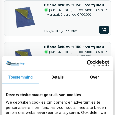
Bâche 8x10m PE 150 - Vert/Bleu
1 jour ouvrable (frais de livraison € 8,95
- gratuit à partir de € 100,00)
€72,67
€69,21
Incl btw
Bâche 6x10m PE 150 - Vert/Bleu
1 jour ouvrable (frais de livraison € 8,95
- gratuit à partir de € 100,00)
€54,50
€51,91
Incl btw
Toestemming
Details
Over
Bâche 6x8m PE 150 - Vert/Bleu
1 jour ouvrable (frais de livraison € 8,95
Deze website maakt gebruik van cookies
- gratuit à partir de € 100,00)
We gebruiken cookies om content en advertenties te
personaliseren, om functies voor social media te bieden
en om ons websiteverkeer te analyseren. Ook delen we
€43,60
€41,53
Incl btw