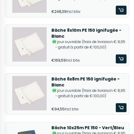
€248,39
Incl btw
Bâche 8x10m PE 150 ignifugée -
Blanc
1 jour ouvrable (frais de livraison € 8,95
- gratuit à partir de € 100,00)
€169,59
Incl btw
Bâche 6x8m PE 150 ignifugée -
Blanc
1 jour ouvrable (frais de livraison € 8,95
- gratuit à partir de € 100,00)
€94,55
Incl btw
Bâche 10x25m PE 150 - Vert/Bleu
1 jour ouvrable (frais de livraison € 8,95