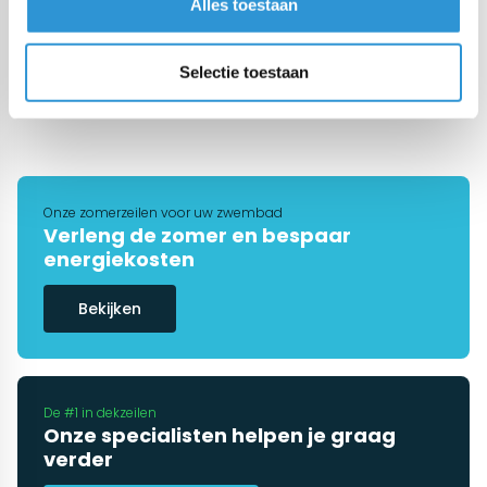
Alles toestaan
€30,54
€28,94
Incl btw
Selectie toestaan
1
2
Onze zomerzeilen voor uw zwembad
Verleng de zomer en bespaar
energiekosten
Bekijken
De #1 in dekzeilen
Onze specialisten helpen je graag
verder