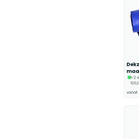
Dekz
maa
1-2 
100,
vanaf