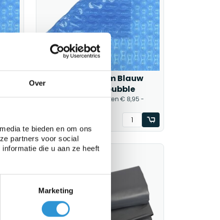
lauw
Noppenfolie 2x4m Blauw
Over
400 micron Geobubble
 -
1 werkdag (bezorgkosten € 8,95 -
gratis vanaf € 100,00)
€85,00
Incl btw
 media te bieden en om ons
ze partners voor social
nformatie die u aan ze heeft
Marketing