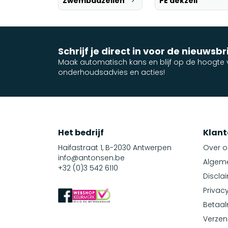
Zwembadzeilen
PE dekzeil
Schrijf je direct in voor de nieuwsbr
Maak automatisch kans en blijf op de hoogte v
onderhoudsadvies en acties!
Het bedrijf
Klant
Haifastraat 1, B-2030 Antwerpen
Over o
info@antonsen.be
Algem
+32 (0)3 542 6110
Discla
Privacy
Betaa
Verzen