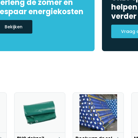
erleng de zomer en
helpen
espaar energiekosten
verder
Bekijken
Vraag 