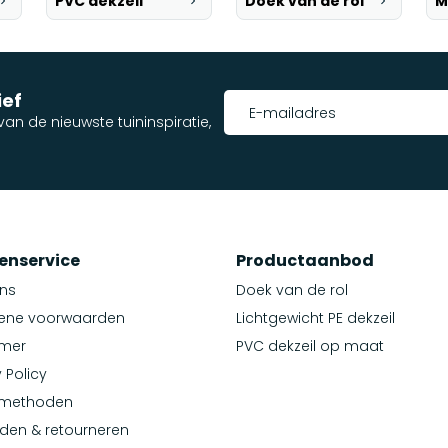
PVC dekzeil
Doek van de rol
M
ief
an de nieuwste tuininspiratie,
enservice
Productaanbod
ns
Doek van de rol
ene voorwaarden
Lichtgewicht PE dekzeil
imer
PVC dekzeil op maat
 Policy
lmethoden
den & retourneren