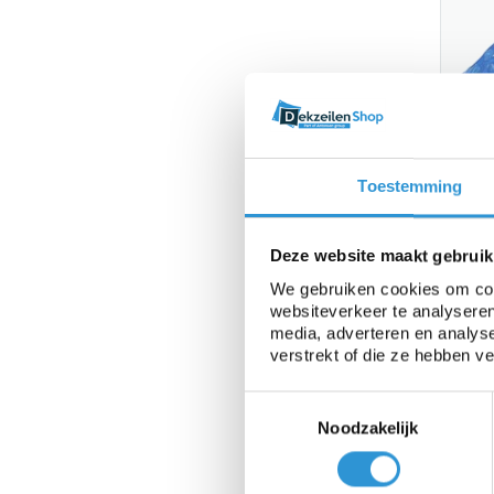
Nopp
Toestemming
400 
1 we
grat
Deze website maakt gebruik
€89,
We gebruiken cookies om cont
websiteverkeer te analyseren
media, adverteren en analys
verstrekt of die ze hebben v
Toestemmingsselectie
Noodzakelijk