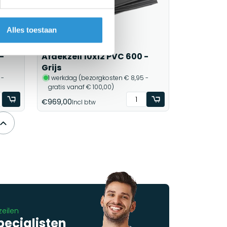
Alles toestaan
-
Afdekzeil 10x12 PVC 600 -
Grijs
 -
1 werkdag (bezorgkosten € 8,95 -
gratis vanaf € 100,00)
€969,00
Incl btw
zeilen
pecialisten