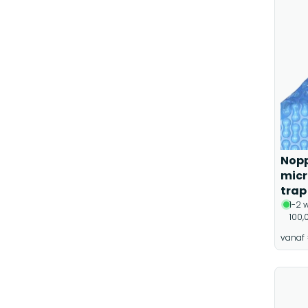
Nopp
micr
trap
1-2 
100,
vanaf