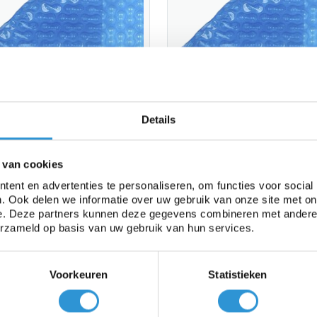
enfolie 2x4,20m Blauw
Noppenfolie 2x2,60m B
Details
micron Geobubble
400 micron Geobubble
rkdag (bezorgkosten € 8,95 -
1 werkdag (bezorgkosten € 8,95
is vanaf € 100,00)
gratis vanaf € 100,00)
 van cookies
00
€56,00
Incl btw
Incl btw
ent en advertenties te personaliseren, om functies voor social
. Ook delen we informatie over uw gebruik van onze site met on
e. Deze partners kunnen deze gegevens combineren met andere i
erzameld op basis van uw gebruik van hun services.
Voorkeuren
Statistieken