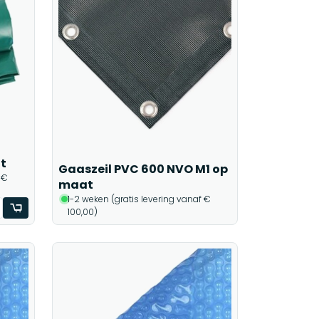
t
Gaaszeil PVC 600 NVO M1 op
 €
maat
1-2 weken (gratis levering vanaf €
100,00)