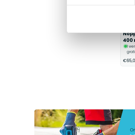
Nopp
400 
1 we
grat
€65,
On