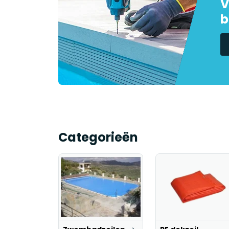
V
b
Categorieën