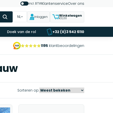
Klantenservice
Over ons
incl. BTW
Winkelwagen
NL
Inloggen
€0,00
Doek van de rol
+32 (0)3 542 6110
1195
klantbeoordelingen
lauw
Sorteren op: