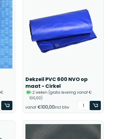
Dekzeil PVC 600 NVO op
maat - Cirkel
 €
1-2 weken (gratis levering vanaf €
100,00)
€100,00
vanaf
Incl btw