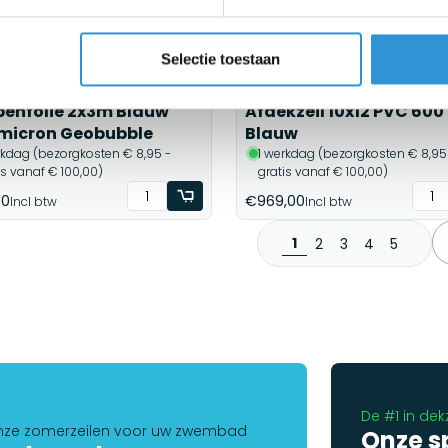
Selectie toestaan
enfolie 2x3m Blauw
Afdekzeil 10x12 PVC 600 
micron Geobubble
Blauw
rkdag (bezorgkosten € 8,95 -
1 werkdag (bezorgkosten € 8,95
is vanaf € 100,00)
gratis vanaf € 100,00)
00
€969,00
Incl btw
Incl btw
1
2
3
4
5
De #1 in dek
ze zomerzeilen voor uw zwembad
Onze s